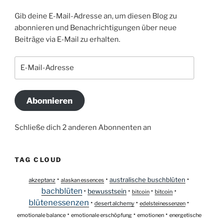
Gib deine E-Mail-Adresse an, um diesen Blog zu
abonnieren und Benachrichtigungen über neue
Beiträge via E-Mail zu erhalten.
E-
Mail-
Adresse
Abonnieren
Schließe dich 2 anderen Abonnenten an
TAG CLOUD
•
•
•
australische buschblüten
akzeptanz
alaskan essences
bachblüten
•
•
•
•
bewusstsein
bitcoin
bitcoin
blütenessenzen
•
•
•
desert alchemy
edelsteinessenzen
•
•
•
emotionale balance
emotionale erschöpfung
emotionen
energetische