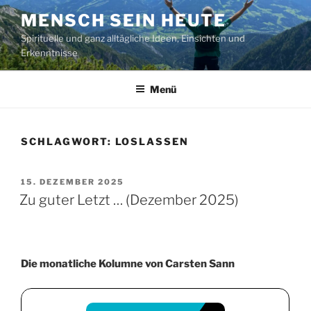
Zum
MENSCH SEIN HEUTE
Inhalt
Spirituelle und ganz alltägliche Ideen, Einsichten und
springen
Erkenntnisse
Menü
SCHLAGWORT:
LOSLASSEN
VERÖFFENTLICHT
15. DEZEMBER 2025
AM
Zu guter Letzt … (Dezember 2025)
Die monatliche Kolumne von Carsten Sann