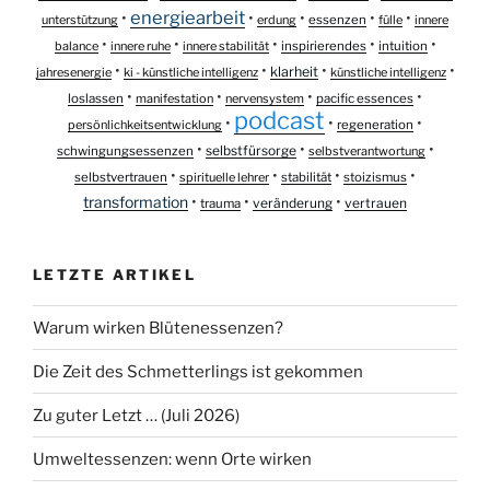
energiearbeit
•
•
•
•
•
unterstützung
erdung
essenzen
fülle
innere
•
•
•
•
•
balance
innere ruhe
innere stabilität
inspirierendes
intuition
•
•
•
•
klarheit
jahresenergie
ki - künstliche intelligenz
künstliche intelligenz
•
•
•
•
loslassen
manifestation
nervensystem
pacific essences
podcast
•
•
•
persönlichkeitsentwicklung
regeneration
•
•
•
selbstfürsorge
schwingungsessenzen
selbstverantwortung
•
•
•
•
selbstvertrauen
spirituelle lehrer
stabilität
stoizismus
transformation
•
•
•
veränderung
vertrauen
trauma
LETZTE ARTIKEL
Warum wirken Blütenessenzen?
Die Zeit des Schmetterlings ist gekommen
Zu guter Letzt … (Juli 2026)
Umweltessenzen: wenn Orte wirken