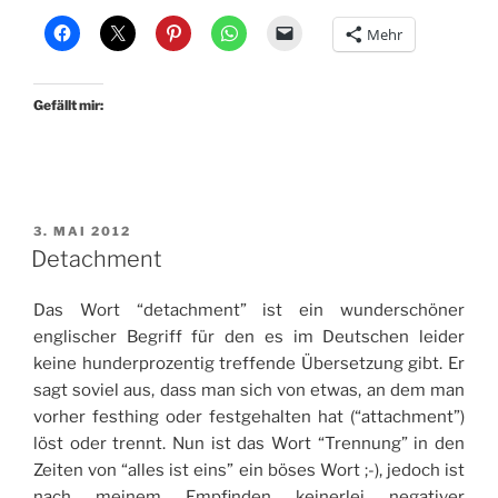
Mehr
Gefällt mir:
VERÖFFENTLICHT
3. MAI 2012
AM
Detachment
Das Wort “detachment” ist ein wunderschöner
englischer Begriff für den es im Deutschen leider
keine hunderprozentig treffende Übersetzung gibt. Er
sagt soviel aus, dass man sich von etwas, an dem man
vorher festhing oder festgehalten hat (“attachment”)
löst oder trennt. Nun ist das Wort “Trennung” in den
Zeiten von “alles ist eins” ein böses Wort ;-), jedoch ist
nach meinem Empfinden keinerlei negativer