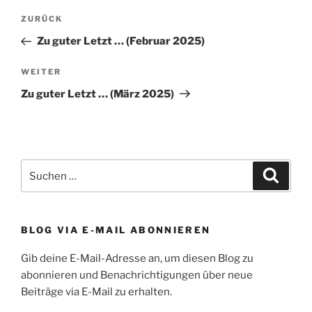
Beitragsnavigation
Vorheriger
ZURÜCK
Beitrag
Zu guter Letzt … (Februar 2025)
Nächster
WEITER
Beitrag
Zu guter Letzt … (März 2025)
Suchen
Suche
nach:
BLOG VIA E-MAIL ABONNIEREN
Gib deine E-Mail-Adresse an, um diesen Blog zu
abonnieren und Benachrichtigungen über neue
Beiträge via E-Mail zu erhalten.