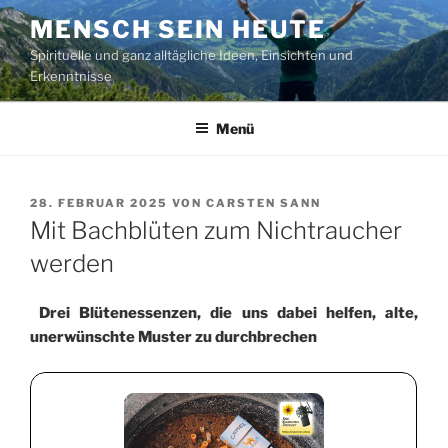
Zum
MENSCH SEIN HEUTE
Inhalt
Spirituelle und ganz alltägliche Ideen, Einsichten und
springen
Erkenntnisse
Menü
VERÖFFENTLICHT
28. FEBRUAR 2025
VON
CARSTEN SANN
AM
Mit Bachblüten zum Nichtraucher
werden
Drei Blütenessenzen, die uns dabei helfen, alte,
unerwünschte Muster zu durchbrechen