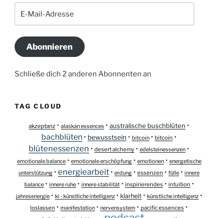
E-
Mail-
Adresse
Abonnieren
Schließe dich 2 anderen Abonnenten an
TAG CLOUD
•
•
•
australische buschblüten
akzeptanz
alaskan essences
bachblüten
•
•
•
•
bewusstsein
bitcoin
bitcoin
blütenessenzen
•
•
•
desert alchemy
edelsteinessenzen
•
•
•
emotionale balance
emotionale erschöpfung
emotionen
energetische
energiearbeit
•
•
•
•
•
unterstützung
erdung
essenzen
fülle
innere
•
•
•
•
•
balance
innere ruhe
innere stabilität
inspirierendes
intuition
•
•
•
•
klarheit
jahresenergie
ki - künstliche intelligenz
künstliche intelligenz
•
•
•
•
loslassen
manifestation
nervensystem
pacific essences
podcast