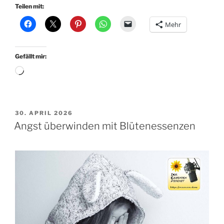
Teilen mit:
Mehr
Gefällt mir:
Wird
geladen …
VERÖFFENTLICHT
30. APRIL 2026
AM
Angst überwinden mit Blütenessenzen