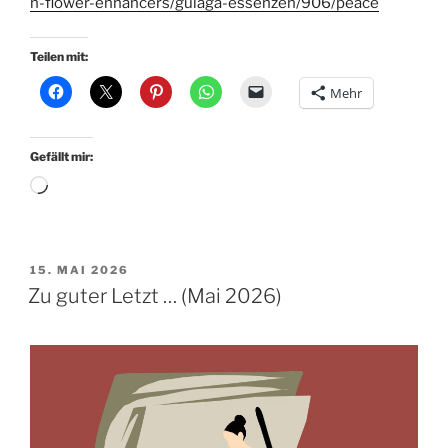
n-flower-enhancers/gulaga-essenzen/906/peace
Teilen mit:
Mehr
Gefällt mir:
Wird
geladen …
VERÖFFENTLICHT
15. MAI 2026
AM
Zu guter Letzt … (Mai 2026)