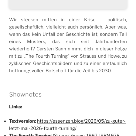
P
M
l
u
a
t
Wir stecken mitten in einer Krise — politisch,
y
e
gesellschaftlich, vielleicht auch persönlich. Aber was,
wenn das kein Unfall der Geschichte ist, sondern Teil
eines Musters, das sich seit Jahrhunderten
wiederholt? Carsten Sann nimmt dich in dieser Folge
mit zu „The Fourth Turning" von Strauss und Howe, zu
zyklischen Geschichtsbildern und zu einer erstaunlich
hoffnungsvollen Botschaft für die Zeit bis 2030.
Shownotes
Links:
Textversion:
https://essenzen.blog/2026/05/zu-guter-
letzt-mai-2026-fourth-turning/
The Fourth Turning
(Strauss/Howe, 1997, ISBN 978-