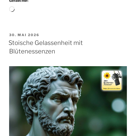
Gefällt mir:
Wird
geladen …
VERÖFFENTLICHT
30. MAI 2026
AM
Stoische Gelassenheit mit
Blütenessenzen