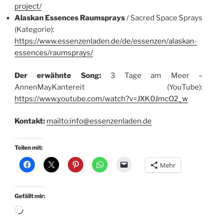
project/
Alaskan Essences Raumsprays
/ Sacred Space Sprays
(Kategorie):
https://www.essenzenladen.de/de/essenzen/alaskan-
essences/raumsprays/
Der erwähnte Song:
3 Tage am Meer –
AnnenMayKantereit (YouTube):
https://www.youtube.com/watch?v=JXK0JmcO2_w
Kontakt:
mailto:info@essenzenladen.de
Teilen mit:
Mehr
Gefällt mir:
Wird