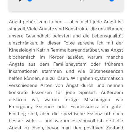
P
M
l
u
a
t
Angst gehört zum Leben — aber nicht jede Angst ist
y
e
sinnvoll. Viele Ängste sind Konstrukte, die uns lähmen,
unsere Gesundheit belasten und die Lebensqualität
einschränken. In dieser Folge spreche ich mit der
Kinesiologin Katrin Remmelberger darüber, was Angst
biochemisch im Körper auslöst, warum manche
Ängste aus dem Familiensystem oder früheren
Inkarnationen stammen und wie Blütenessenzen
helfen können, sie zu lösen. Wir gehen systematisch
verschiedene Arten von Angst durch und nennen
konkrete Essenzen für jede Spielart. Außerdem
erklären wir, warum fertige Mischungen wie
Emergency Essence oder Fearlessness ein guter
Einstieg sind, aber die spezifische Essenz oft noch
besser wirkt — und warum es sinnvoll ist, erst die
Angst zu lösen, bevor man den positiven Zustand