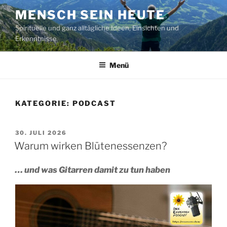
Zum
MENSCH SEIN HEUTE
Inhalt
Spirituelle und ganz alltägliche Ideen, Einsichten und
springen
Erkenntnisse
Menü
KATEGORIE:
PODCAST
VERÖFFENTLICHT
30. JULI 2026
AM
Warum wirken Blütenessenzen?
… und was Gitarren damit zu tun haben