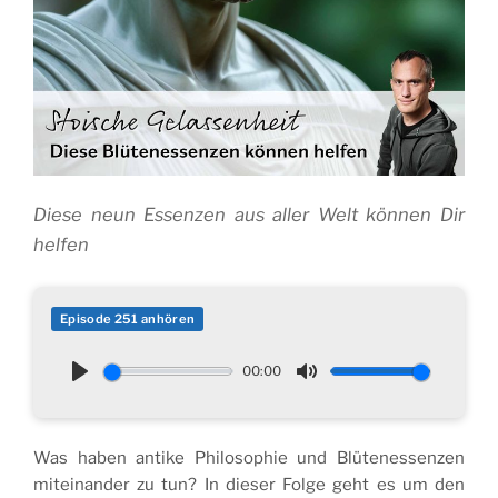
Diese neun Essenzen aus aller Welt können Dir
helfen
Episode 251 anhören
00:00
P
M
l
u
a
t
Was haben antike Philosophie und Blütenessenzen
y
e
miteinander zu tun? In dieser Folge geht es um den