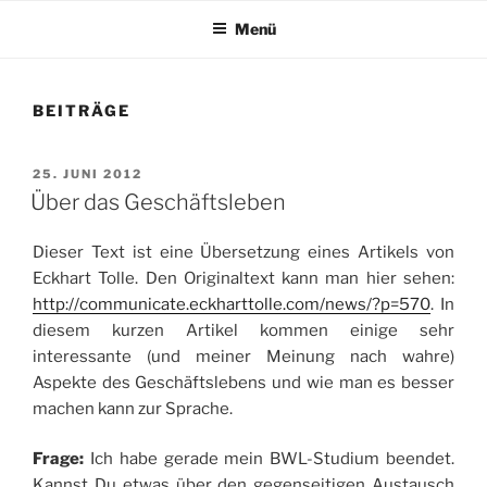
Menü
BEITRÄGE
VERÖFFENTLICHT
25. JUNI 2012
AM
Über das Geschäftsleben
Dieser Text ist eine Übersetzung eines Artikels von
Eckhart Tolle. Den Originaltext kann man hier sehen:
http://communicate.eckharttolle.com/news/?p=570
. In
diesem kurzen Artikel kommen einige sehr
interessante (und meiner Meinung nach wahre)
Aspekte des Geschäftslebens und wie man es besser
machen kann zur Sprache.
Frage:
Ich habe gerade mein BWL-Studium beendet.
Kannst Du etwas über den gegenseitigen Austausch