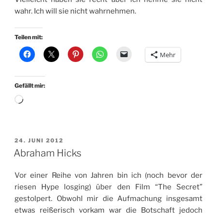
wahr. Ich will sie nicht wahrnehmen.
Teilen mit:
Mehr
Gefällt mir:
Wird
geladen …
VERÖFFENTLICHT
24. JUNI 2012
AM
Abraham Hicks
Vor einer Reihe von Jahren bin ich (noch bevor der
riesen Hype losging) über den Film “The Secret”
gestolpert. Obwohl mir die Aufmachung insgesamt
etwas reißerisch vorkam war die Botschaft jedoch